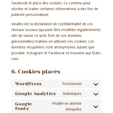
Facebook et place des cookies. Ce contenu peut
stocker et traiter certaines informations à des fins de
publicité personnalisée.
Veuillez lire la déclaration de confidentialité de ces
réseaux sociaux (qui peut être modifiée régulièrement)
afin de savoir ce qu’ils font de vos données
(personnelles) traitées en utilisant ces cookies. Les
données récupérées sont anonymisées autant que
possible. Instagram et Facebook se trouvent aux États-
Unis.
6. Cookies placés
WordPress
Fonctionnel
Consent
to
Google Analytics
Statistiques
Consent
service
to
Finalité en attente
Google
wordpress
service
Fonts
Consent
d’enquête