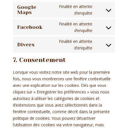
google-
to
Finalité en attente
Google
analytics
service
Maps
Consent
d’enquête
google-
to
fonts
Finalité en attente
service
Facebook
Consent
d’enquête
google-
to
maps
Finalité en attente
service
Divers
Consent
d’enquête
facebook
to
7. Consentement
service
divers
Lorsque vous visitez notre site web pour la première
fois, nous vous montrerons une fenêtre contextuelle
avec une explication sur les cookies. Dès que vous
cliquez sur « Enregistrer les préférences » vous nous
autorisez à utiliser les catégories de cookies et
d’extensions que vous avez sélectionnés dans la
fenêtre contextuelle, comme décrit dans la présente
politique de cookies. Vous pouvez désactiver
l’utilisation des cookies via votre navigateur, mais